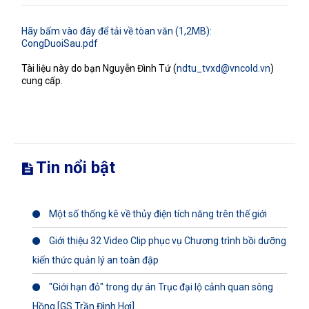
Hãy bấm vào đây để tải về tòan văn (1,2MB):
CongDuoiSau.pdf
Tài liệu này do bạn Nguyễn Đình Tứ (
ndtu_tvxd@vncold.vn
)
cung cấp.
Tin nổi bật
Một số thống kê về thủy điện tích năng trên thế giới
Giới thiệu 32 Video Clip phục vụ Chương trình bồi dưỡng
kiến thức quản lý an toàn đập
"Giới hạn đỏ" trong dự án Trục đại lộ cảnh quan sông
Hồng [GS.Trần Đình Hợi]