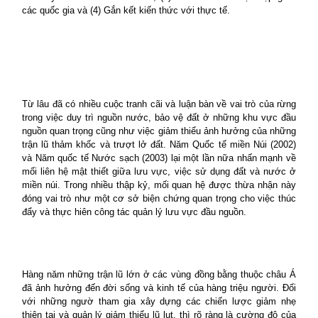
các quốc gia và (4) Gắn kết kiến thức với thực tế.
Từ lâu đã có nhiều cuộc tranh cãi và luận bàn về vai trò của rừng
trong việc duy trì nguồn nước, bảo vệ đất ở những khu vực đầu
nguồn quan trọng cũng như việc giảm thiểu ảnh hưởng của những
trận lũ thảm khốc và trượt lở đất. Năm Quốc tế miền Núi (2002)
và Năm quốc tế Nước sạch (2003) lại một lần nữa nhấn mạnh về
mối liên hệ mật thiết giữa lưu vực, việc sử dụng đất và nước ở
miền núi. Trong nhiều thập kỷ, mối quan hệ được thừa nhận này
đóng vai trò như một cơ sở biện chứng quan trọng cho việc thúc
đẩy và thực hiên công tác quản lý lưu vực đầu nguồn.
Hàng năm những trận lũ lớn ở các vùng đồng bằng thuộc châu Á
đã ảnh hưởng đến đời sống và kinh tế của hàng triệu người. Đối
với những ngườ tham gia xây dựng các chiến lược giảm nhẹ
thiên tai và quản lý giảm thiểu lũ lụt, thì rõ ràng là cường độ của