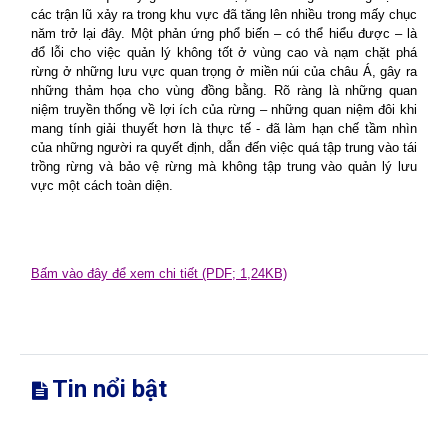
các trận lũ xảy ra trong khu vực đã tăng lên nhiều trong mấy chục
năm trở lại đây. Một phản ứng phổ biến – có thể hiểu được – là
đổ lỗi cho việc quản lý không tốt ở vùng cao và nạm chặt phá
rừng ở những lưu vực quan trọng ở miền núi của châu Á, gây ra
những thảm họa cho vùng đồng bằng. Rõ ràng là những quan
niệm truyền thống về lợi ích của rừng – những quan niệm đôi khi
mang tính giải thuyết hơn là thực tế - đã làm hạn chế tầm nhìn
của những người ra quyết định, dẫn đến việc quá tập trung vào tái
trồng rừng và bảo vệ rừng mà không tập trung vào quản lý lưu
vực một cách toàn diện.
Bấm vào đây để xem chi tiết (PDF; 1,24KB)
Tin nổi bật