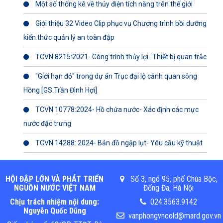
Một số thống kê về thủy điện tích năng trên thế giới
Giới thiệu 32 Video Clip phục vụ Chương trình bồi dưỡng
kiến thức quản lý an toàn đập
TCVN 8215:2021- Công trình thủy lợi- Thiết bị quan trắc
"Giới hạn đỏ" trong dự án Trục đại lộ cảnh quan sông
Hồng [GS.Trần Đình Hợi]
TCVN 10778:2024- Hồ chứa nước- Xác định các mực
nước đặc trưng
TCVN 14288: 2024- Bản đồ ngập lụt- Yêu cầu kỹ thuật
HỘI ĐẬP LỚN VÀ PHÁT TRIỂN
Số 3, ngõ 95, phố Chùa Bộc,
NGUỒN NƯỚC VIỆT NAM
Đống Đa, Hà Nội
Chịu trách nhiệm nội dung:
024.3563.9142
Nguyễn Quốc Dũng
vanphongvncold@mard.gov.vn