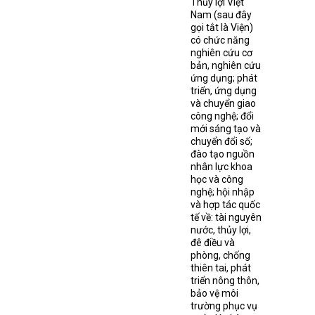
Thủy lợi Việt
Nam (sau đây
gọi tắt là Viện)
có chức năng
nghiên cứu cơ
bản, nghiên cứu
ứng dụng; phát
triển, ứng dụng
và chuyển giao
công nghệ; đổi
mới sáng tạo và
chuyển đổi số;
đào tạo nguồn
nhân lực khoa
học và công
nghệ; hội nhập
và hợp tác quốc
tế về: tài nguyên
nước, thủy lợi,
đê điều và
phòng, chống
thiên tai, phát
triển nông thôn,
bảo vệ môi
trường phục vụ