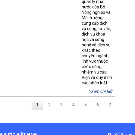
quản lý nhà
nước của Bộ
Nông nghiệp và
Môi trường;
cung cấp dịch
vụ công, tư vấn,
dịch vụ khoa
học và công
nghệ và dịch vụ
khác theo
chuyên ngành,
lĩnh vực thuộc
chức năng,
nhiệm vụ của
Viện và quy định
của pháp luật.
Xem chi tiết
1
2
3
4
5
6
7
N NƯỚC VIỆT NAM
Số 3, ngõ 9