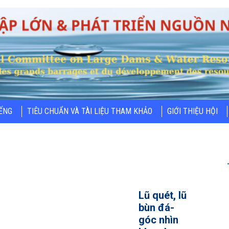
IẾNG
TIÊU CHUẨN VÀ TÀI LIỆU THAM KHẢO
GIỚI THIỆU HỘI
Lũ quét, lũ
bùn đá-
góc nhìn