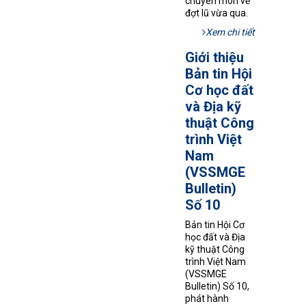
chuyên môn về
đợt lũ vừa qua.
Xem chi tiết
Giới thiệu
Bản tin Hội
Cơ học đất
và Địa kỹ
thuật Công
trình Việt
Nam
(VSSMGE
Bulletin)
Số 10
Bản tin Hội Cơ
học đất và Địa
kỹ thuật Công
trình Việt Nam
(VSSMGE
Bulletin) Số 10,
phát hành