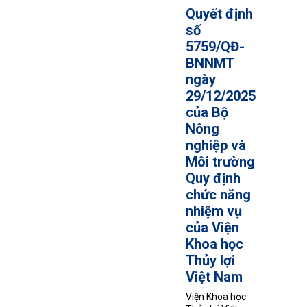
Quyết định
số
5759/QĐ-
BNNMT
ngày
29/12/2025
của Bộ
Nông
nghiệp và
Môi trường
Quy định
chức năng
nhiệm vụ
của Viện
Khoa học
Thủy lợi
Việt Nam
Viện Khoa học