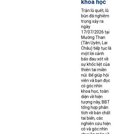
khoa học
Trận lũ quét, lũ
bùn đá nghiêm
trọng xảy ra
ngày
17/07/2026 tại
Mường Than
(Tân Uyên, Lai
Châu) tiếp tục là
một lời cảnh
báo đau xót về
sự khốc liệt của
thiên tai miền
núi. Để giúp hội
viên và bạn đọc
có góc nhìn
khoa học, toàn
diện về hiện
tượng này, BBT
tổng hợp phân
tích về bản chất
tai biến, các
nghiên cứu hiện
có và góc nhìn