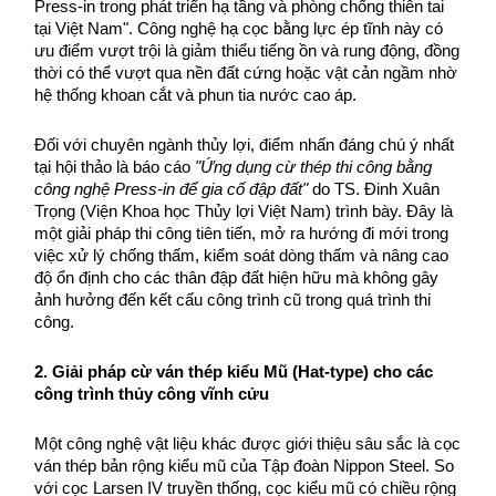
Press-in trong phát triển hạ tầng và phòng chống thiên tai 
tại Việt Nam". Công nghệ hạ cọc bằng lực ép tĩnh này có 
ưu điểm vượt trội là giảm thiểu tiếng ồn và rung động, đồng 
thời có thể vượt qua nền đất cứng hoặc vật cản ngầm nhờ 
hệ thống khoan cắt và phun tia nước cao áp.
Đối với chuyên ngành thủy lợi, điểm nhấn đáng chú ý nhất 
tại hội thảo là báo cáo 
"Ứng dụng cừ thép thi công bằng 
công nghệ Press-in để gia cố đập đất"
 do TS. Đinh Xuân 
Trọng (Viện Khoa học Thủy lợi Việt Nam) trình bày. Đây là 
một giải pháp thi công tiên tiến, mở ra hướng đi mới trong 
việc xử lý chống thấm, kiểm soát dòng thấm và nâng cao 
độ ổn định cho các thân đập đất hiện hữu mà không gây 
ảnh hưởng đến kết cấu công trình cũ trong quá trình thi 
công.
2. Giải pháp cừ ván thép kiểu Mũ (Hat-type) cho các 
công trình thủy công vĩnh cửu
Một công nghệ vật liệu khác được giới thiệu sâu sắc là cọc 
ván thép bản rộng kiểu mũ của Tập đoàn Nippon Steel. So 
với cọc Larsen IV truyền thống, cọc kiểu mũ có chiều rộng 