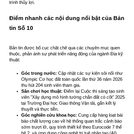
trình thủy lợi.
Điểm nhanh các nội dung nổi bật của Bản 
tin Số 10
Bản tin được bố cục chặt chẽ qua các chuyên mục quen 
thuộc, phản ánh sự phát triển năng động của ngành Địa kỹ 
thuật:
Góc trong nước:
 Cập nhật các sự kiện sôi nổi như 
Olympic Cơ học đất toàn quốc lần thứ 36 năm 2026 
thu hút 204 sinh viên tham gia.
Sân chơi học thuật:
 Điểm lại Cuộc thi sáng tạo sinh 
viên "Xây dựng mô hình tường chắn đất có cốt" 2025 
tại Trường Đại học Giao thông Vận tải, gắn kết lý 
thuyết và thực tiễn.
Góc nghiên cứu khoa học:
 Cung cấp hàng loạt bài 
báo chất lượng cao về hệ thống quan trắc cảnh báo 
sớm trượt lở, quy trình thiết kế theo Eurocode 7 thế 
hệ 2, và ứng dụng công nghệ trí tuệ nhân tạo (AI) 