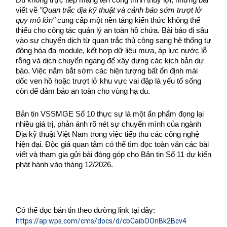
Dù không trực tiếp mang tên công trình thủy lợi, nhưng bài 
viết về 
"Quan trắc địa kỹ thuật và cảnh báo sớm trượt lở 
quy mô lớn"
 cung cấp một nền tảng kiến thức không thể 
thiếu cho công tác quản lý an toàn hồ chứa. Bài báo đi sâu 
vào sự chuyển dịch từ quan trắc thủ công sang hệ thống tự 
động hóa đa module, kết hợp dữ liệu mưa, áp lực nước lỗ 
rỗng và dịch chuyển ngang để xây dựng các kịch bản dự 
báo. Việc nắm bắt sớm các hiện tượng bất ổn định mái 
dốc ven hồ hoặc trượt lở khu vực vai đập là yếu tố sống 
còn để đảm bảo an toàn cho vùng hạ du.
Bản tin VSSMGE Số 10 thực sự là một ấn phẩm đọng lại 
nhiều giá trị, phản ánh rõ nét sự chuyển mình của ngành 
Địa kỹ thuật Việt Nam trong việc tiếp thu các công nghệ 
hiện đại. Độc giả quan tâm có thể tìm đọc toàn văn các bài 
viết và tham gia gửi bài đóng góp cho Bản tin Số 11 dự kiến 
phát hành vào tháng 12/2026.
Có thể đọc bản tin theo đường link tại đây: 
https://ap.wps.com/cms/docs/d/cbCaibOOnBk2Bcv4