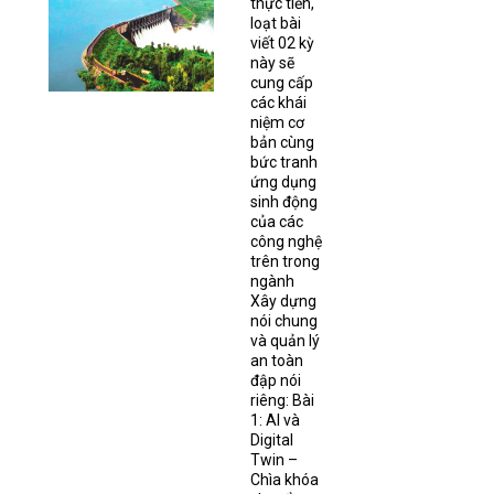
thực tiễn,
loạt bài
viết 02 kỳ
này sẽ
cung cấp
các khái
niệm cơ
bản cùng
bức tranh
ứng dụng
sinh động
của các
công nghệ
trên trong
ngành
Xây dựng
nói chung
và quản lý
an toàn
đập nói
riêng: Bài
1: AI và
Digital
Twin –
Chìa khóa