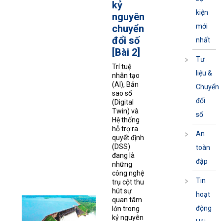
kỷ
kiện
nguyên
mới
chuyển
đổi số
nhất
[Bài 2]
Tư
Trí tuệ
liệu &
nhân tạo
(AI), Bản
Chuyển
sao số
đổi
(Digital
Twin) và
số
Hệ thống
hỗ trợ ra
An
quyết định
(DSS)
toàn
đang là
đập
những
công nghệ
Tin
trụ cột thu
hút sự
hoạt
quan tâm
động
lớn trong
kỷ nguyên