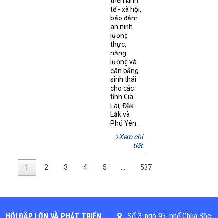
triển kinh
tế - xã hội,
bảo đảm
an ninh
lương
thực,
năng
lượng và
cân bằng
sinh thái
cho các
tỉnh Gia
Lai, Đắk
Lắk và
Phú Yên.
Xem chi
tiết
1
2
3
4
5
…
537
HỘI ĐẬP LỚN VÀ PHÁT TRIỂN
Số 3, ngõ 95, phố Chùa Bộc,