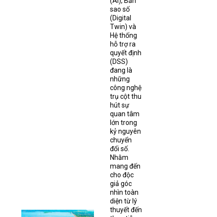
(AI), Bản
sao số
(Digital
Twin) và
Hệ thống
hỗ trợ ra
quyết định
(DSS)
đang là
những
công nghệ
trụ cột thu
hút sự
quan tâm
lớn trong
kỷ nguyên
chuyển
đổi số.
Nhằm
mang đến
cho độc
giả góc
nhìn toàn
diện từ lý
thuyết đến