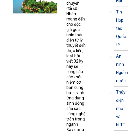
Hội
chuyển
đổi số.
Tin
Nhằm
mang đến
Hợp
cho độc
tác
giả góc
nhìn toàn
Quốc
diện từ lý
tế
thuyết đến
thực tiễn,
loạt bài
An
viết 02 kỳ
ninh
này sẽ
cung cấp
Nguồn
các khái
nước
niệm cơ
bản cùng
Thủy
bức tranh
ứng dụng
điện
sinh động
của các
nhỏ
công nghệ
và
trên trong
ngành
NLTT
Xây dựng