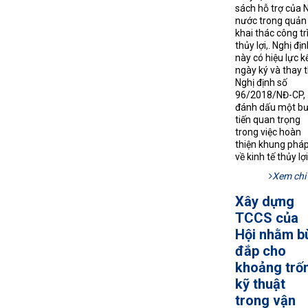
sách hỗ trợ của 
nước trong quản l
khai thác công tr
thủy lợi,. Nghị địn
này có hiệu lực k
ngày ký và thay 
Nghị định số
96/2018/NĐ-CP,
đánh dấu một b
tiến quan trọng
trong việc hoàn
thiện khung pháp
về kinh tế thủy lợi
Xem chi 
Xây dựng
TCCS của
Hội nhằm b
đắp cho
khoảng trố
kỹ thuật
trong vận