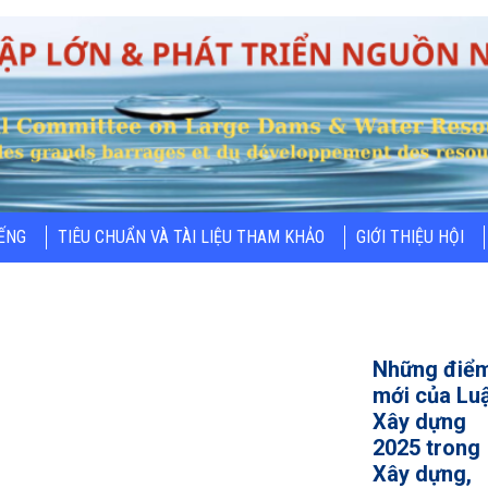
IẾNG
TIÊU CHUẨN VÀ TÀI LIỆU THAM KHẢO
GIỚI THIỆU HỘI
Những điể
mới của Lu
Xây dựng
2025 trong
Xây dựng,