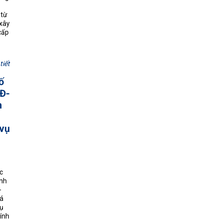
 từ
 xây
cấp
tiết
ố
Đ-
h
 vụ
c
ịnh
-
iá
ụ
hính