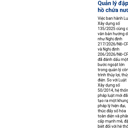
Quản lý đập
hồ chứa nư
Việc ban hành Lu
Xây dựng số
135/2025 cùng 
văn bản hướng 
như Nghị định
217/2026/NĐ-C
và Nghị định
206/2026/NĐ-C
đã đánh dấu mộ
bước ngoặt lớn
trong quản lý cô
trình thủy lợi, thủ
điện. So với Luật
Xây dựng số
50/2014, hệ thố
pháp luật mới đã
tạo ra một khun
pháp lý hiện đại,
thúc đẩy số hóa
toàn diện và phâ
cấp mạnh mẽ, đ
biệt đối với hệ th