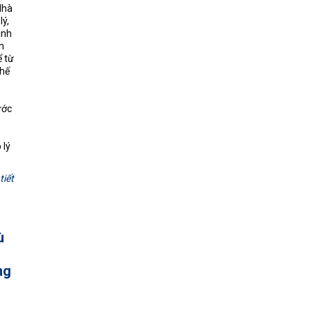
Nhà
ý,
ình
h
ể từ
thế
ước
 lý
tiết
ù
ng