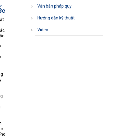
,
Văn bản pháp quy
ớc
Hướng dẫn kỹ thuật
ật
Video
các
dẫn
P
P
t
ng
y
ng
g
n
ặc
ống