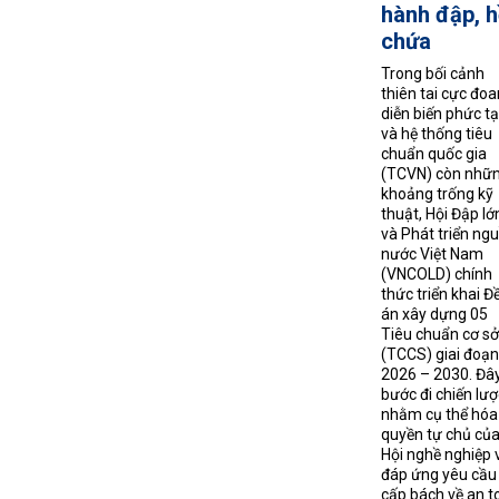
hành đập, h
chứa
Trong bối cảnh
thiên tai cực đoa
diễn biến phức t
và hệ thống tiêu
chuẩn quốc gia
(TCVN) còn nhữ
khoảng trống kỹ
thuật, Hội Đập lớ
và Phát triển ng
nước Việt Nam
(VNCOLD) chính
thức triển khai Đ
án xây dựng 05
Tiêu chuẩn cơ sở
(TCCS) giai đoạn
2026 – 2030. Đây
bước đi chiến lượ
nhằm cụ thể hóa
quyền tự chủ củ
Hội nghề nghiệp 
đáp ứng yêu cầu
cấp bách về an t